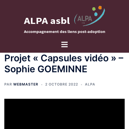
Aller
au
contenu
Ouvrir/fermer
le
Projet « Capsules vidéo » –
menu
Sophie GOEMINNE
PAR
WEBMASTER
2 OCTOBRE 2022
ALPA