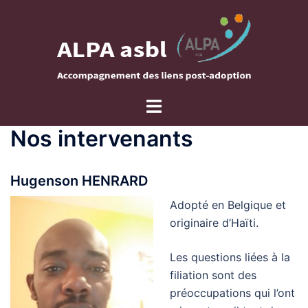
Aller
au
contenu
Ouvrir/fermer
le
Nos intervenants
menu
Hugenson HENRARD
Adopté en Belgique et
originaire d’Haïti.
Les questions liées à la
filiation sont des
préoccupations qui l’ont