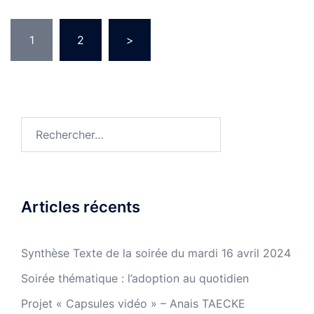
Pagination
1
2
>
des
publications
Rechercher :
Articles récents
Synthèse Texte de la soirée du mardi 16 avril 2024
Soirée thématique : l’adoption au quotidien
Projet « Capsules vidéo » – Anais TAECKE